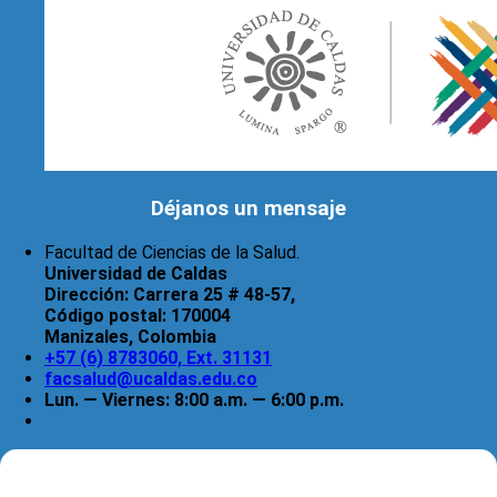
Déjanos un mensaje
Facultad de Ciencias de la Salud.
Universidad de Caldas
Dirección:
Carrera 25 # 48-57,
Código postal:
170004
Manizales, Colombia
+57 (6) 8783060, Ext. 31131
facsalud@ucaldas.edu.co
Lun. — Viernes: 8:00 a.m. — 6:00 p.m.