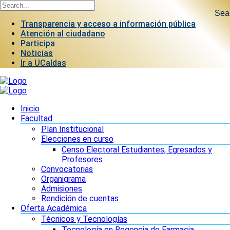
Sea
Transparencia y acceso a información pública
Atención al ciudadano
Participa
Noticias
Ir a UCaldas
Inicio
Facultad
Plan Institucional
Elecciones en curso
Censo Electoral Estudiantes, Egresados y
Profesores
Convocatorias
Organigrama
Admisiones
Rendición de cuentas
Oferta Académica
Técnicos y Tecnologías
Tecnología en Regencia de Farmacia