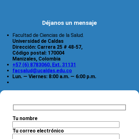
Déjanos un mensaje
Facultad de Ciencias de la Salud.
Universidad de Caldas
Dirección:
Carrera 25 # 48-57,
Código postal:
170004
Manizales, Colombia
+57 (6) 8783060, Ext. 31131
facsalud@ucaldas.edu.co
Lun. — Viernes: 8:00 a.m. — 6:00 p.m.
Tu nombre
Tu correo electrónico