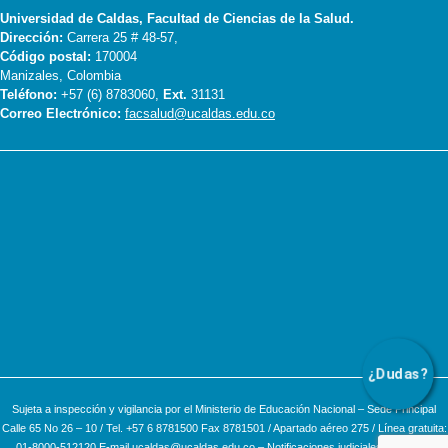
Universidad de Caldas, Facultad de Ciencias de la Salud.
Dirección:
Carrera 25 # 48-57,
Código postal:
170004
Manizales, Colombia
Teléfono:
+57 (6) 8783060,
Ext.
31131
Correo Electrónico:
facsalud@ucaldas.edu.co
¿Dudas?
Sujeta a inspección y vigilancia por el Ministerio de Educación Nacional – Sede Principal
Calle 65 No 26 – 10 / Tel. +57 6 8781500 Fax 8781501 / Apartado aéreo 275 / Línea gratuita:
01-8000-512120 E-mail ucaldas@ucaldas.edu.co – Notificaciones judiciales escribir a: