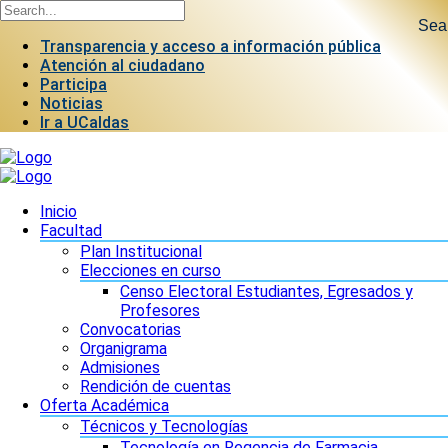
Sea
Transparencia y acceso a información pública
Atención al ciudadano
Participa
Noticias
Ir a UCaldas
Inicio
Facultad
Plan Institucional
Elecciones en curso
Censo Electoral Estudiantes, Egresados y
Profesores
Convocatorias
Organigrama
Admisiones
Rendición de cuentas
Oferta Académica
Técnicos y Tecnologías
Tecnología en Regencia de Farmacia