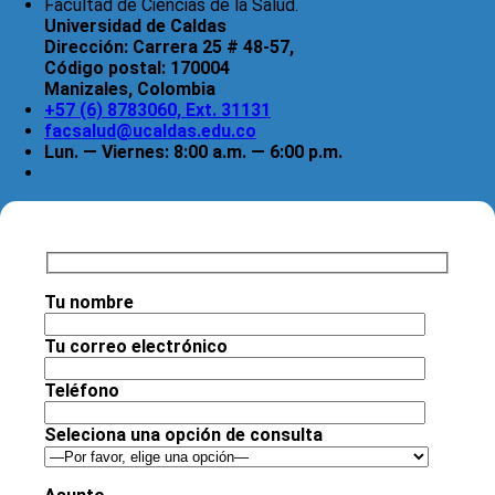
Facultad de Ciencias de la Salud.
Universidad de Caldas
Dirección:
Carrera 25 # 48-57,
Código postal:
170004
Manizales, Colombia
+57 (6) 8783060, Ext. 31131
facsalud@ucaldas.edu.co
Lun. — Viernes: 8:00 a.m. — 6:00 p.m.
Tu nombre
Tu correo electrónico
Teléfono
Seleciona una opción de consulta