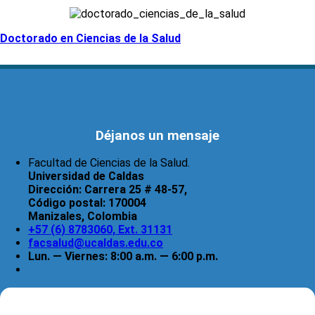
Doctorado en Ciencias de la Salud
Déjanos un mensaje
Facultad de Ciencias de la Salud.
Universidad de Caldas
Dirección:
Carrera 25 # 48-57,
Código postal:
170004
Manizales, Colombia
+57 (6) 8783060, Ext. 31131
facsalud@ucaldas.edu.co
Lun. — Viernes: 8:00 a.m. — 6:00 p.m.