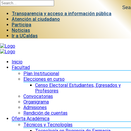
Sea
Transparencia y acceso a información pública
Atención al ciudadano
Participa
Noticias
Ir a UCaldas
Inicio
Facultad
Plan Institucional
Elecciones en curso
Censo Electoral Estudiantes, Egresados y
Profesores
Convocatorias
Organigrama
Admisiones
Rendición de cuentas
Oferta Académica
Técnicos y Tecnologías
Tecnología en Regencia de Farmacia