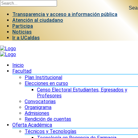
Sea
Transparencia y acceso a información pública
Atención al ciudadano
Participa
Noticias
Ir a UCaldas
Inicio
Facultad
Plan Institucional
Elecciones en curso
Censo Electoral Estudiantes, Egresados y
Profesores
Convocatorias
Organigrama
Admisiones
Rendición de cuentas
Oferta Académica
Técnicos y Tecnologías
Tecnología en Regencia de Farmacia