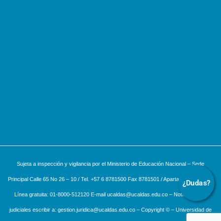
Sujeta a inspección y vigilancia por el Ministerio de Educación Nacional – Sede
Principal Calle 65 No 26 – 10 / Tel. +57 6 8781500 Fax 8781501 / Apartado aéreo 275 /
¿Dudas?
Línea gratuita: 01-8000-512120 E-mail ucaldas@ucaldas.edu.co – Notificaciones
judiciales escribir a: gestion.juridica@ucaldas.edu.co – Copyright © – Universidad de