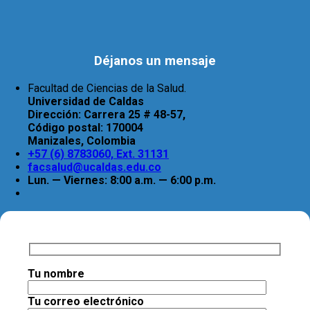
Déjanos un mensaje
Facultad de Ciencias de la Salud.
Universidad de Caldas
Dirección:
Carrera 25 # 48-57,
Código postal:
170004
Manizales, Colombia
+57 (6) 8783060, Ext. 31131
facsalud@ucaldas.edu.co
Lun. — Viernes: 8:00 a.m. — 6:00 p.m.
Tu nombre
Tu correo electrónico