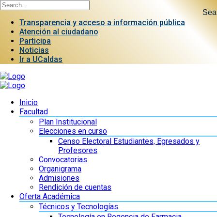
Sea
Transparencia y acceso a información pública
Atención al ciudadano
Participa
Noticias
Ir a UCaldas
Inicio
Facultad
Plan Institucional
Elecciones en curso
Censo Electoral Estudiantes, Egresados y
Profesores
Convocatorias
Organigrama
Admisiones
Rendición de cuentas
Oferta Académica
Técnicos y Tecnologías
Tecnología en Regencia de Farmacia