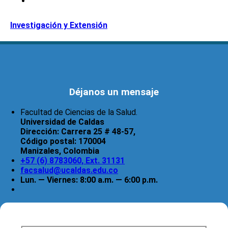
Investigación y Extensión
Déjanos un mensaje
Facultad de Ciencias de la Salud.
Universidad de Caldas
Dirección:
Carrera 25 # 48-57,
Código postal:
170004
Manizales, Colombia
+57 (6) 8783060, Ext. 31131
facsalud@ucaldas.edu.co
Lun. — Viernes: 8:00 a.m. — 6:00 p.m.