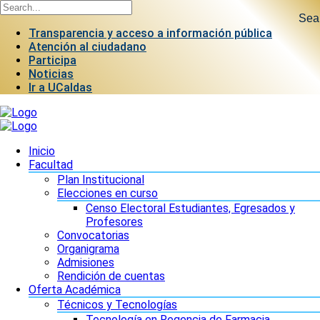
Sea
Transparencia y acceso a información pública
Atención al ciudadano
Participa
Noticias
Ir a UCaldas
Inicio
Facultad
Plan Institucional
Elecciones en curso
Censo Electoral Estudiantes, Egresados y
Profesores
Convocatorias
Organigrama
Admisiones
Rendición de cuentas
Oferta Académica
Técnicos y Tecnologías
Tecnología en Regencia de Farmacia