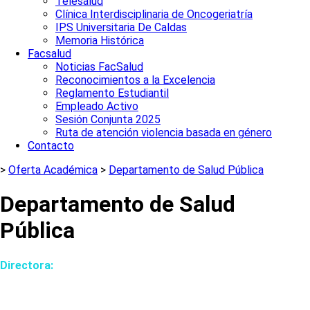
Telesalud
Clínica Interdisciplinaria de Oncogeriatría
IPS Universitaria De Caldas
Memoria Histórica
Facsalud
Noticias FacSalud
Reconocimientos a la Excelencia
Reglamento Estudiantil
Empleado Activo
Sesión Conjunta 2025
Ruta de atención violencia basada en género
Contacto
>
Oferta Académica
>
Departamento de Salud Pública
Departamento de Salud
Pública
Directora:
Nelson Arias Ortiz
📧
nelson.arias@ucaldas.edu.co