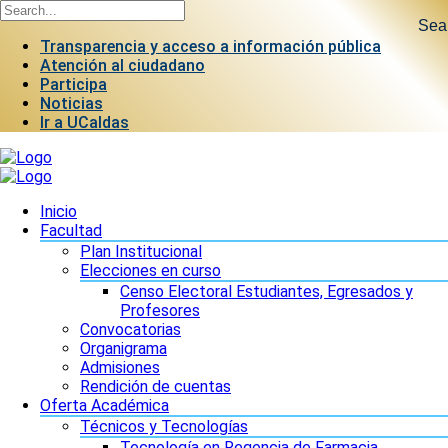
Sea
Transparencia y acceso a información pública
Atención al ciudadano
Participa
Noticias
Ir a UCaldas
Inicio
Facultad
Plan Institucional
Elecciones en curso
Censo Electoral Estudiantes, Egresados y
Profesores
Convocatorias
Organigrama
Admisiones
Rendición de cuentas
Oferta Académica
Técnicos y Tecnologías
Tecnología en Regencia de Farmacia