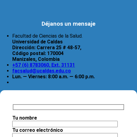
Déjanos un mensaje
Facultad de Ciencias de la Salud.
Universidad de Caldas
Dirección:
Carrera 25 # 48-57,
Código postal:
170004
Manizales, Colombia
+57 (6) 8783060, Ext. 31131
facsalud@ucaldas.edu.co
Lun. — Viernes: 8:00 a.m. — 6:00 p.m.
Tu nombre
Tu correo electrónico