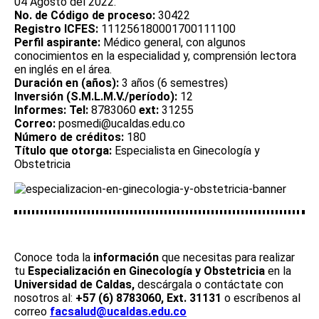
04 Agosto del 2022.
No. de Código de proceso:
30422
Registro ICFES:
111256180001700111100
Perfil aspirante:
Médico general, con algunos
conocimientos en la especialidad y, comprensión lectora
en inglés en el área.
Duración en (años):
3 años (6 semestres)
Inversión (S.M.L.M.V./período):
12
Informes: Tel:
8783060
ext:
31255
Correo:
posmedi@ucaldas.edu.co
Número de créditos:
180
Título que otorga:
Especialista en Ginecología y
Obstetricia
Conoce toda la
información
que necesitas para realizar
tu
Especialización en Ginecología y Obstetricia
en la
Universidad de Caldas,
descárgala o contáctate con
nosotros al:
+57 (6) 8783060, Ext. 31131
o escríbenos al
correo
facsalud@ucaldas.edu.co