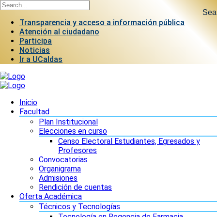
Sea
Transparencia y acceso a información pública
Atención al ciudadano
Participa
Noticias
Ir a UCaldas
Inicio
Facultad
Plan Institucional
Elecciones en curso
Censo Electoral Estudiantes, Egresados y
Profesores
Convocatorias
Organigrama
Admisiones
Rendición de cuentas
Oferta Académica
Técnicos y Tecnologías
Tecnología en Regencia de Farmacia