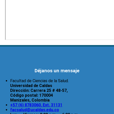
Déjanos un mensaje
Facultad de Ciencias de la Salud.
Universidad de Caldas
Dirección:
Carrera 25 # 48-57,
Código postal:
170004
Manizales, Colombia
+57 (6) 8783060, Ext. 31131
facsalud@ucaldas.edu.co