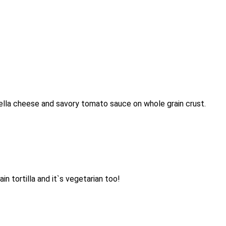
ella cheese and savory tomato sauce on whole grain crust.
n tortilla and it`s vegetarian too!