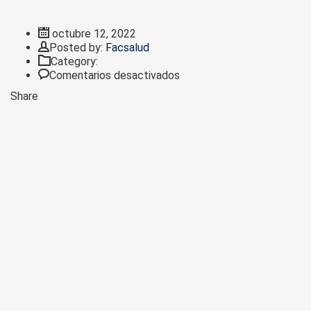
octubre 12, 2022
Author
Posted by:
Facsalud
Category:
en
Comentarios desactivados
Esterilizador
Share
eléctrico