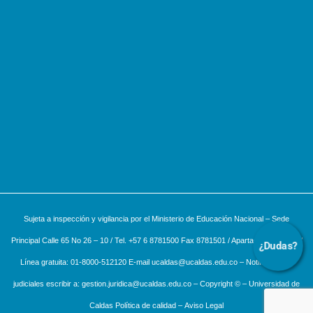
Sujeta a inspección y vigilancia por el Ministerio de Educación Nacional – Sede
Principal Calle 65 No 26 – 10 / Tel. +57 6 8781500 Fax 8781501 / Apartado aéreo 275 /
¿Dudas?
Línea gratuita: 01-8000-512120 E-mail ucaldas@ucaldas.edu.co – Notificaciones
judiciales escribir a: gestion.juridica@ucaldas.edu.co – Copyright © – Universidad de
Caldas
Política de calidad
–
Aviso Legal