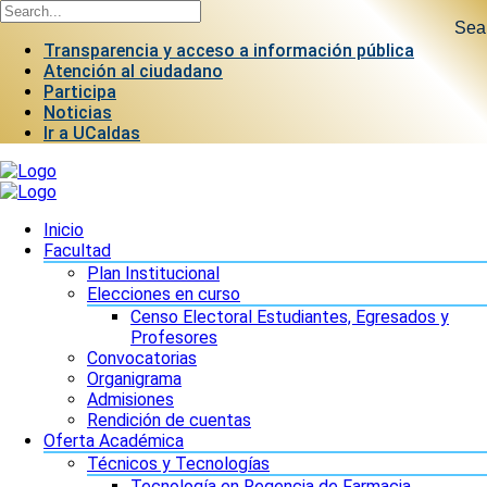
Sea
Transparencia y acceso a información pública
Atención al ciudadano
Participa
Noticias
Ir a UCaldas
Inicio
Facultad
Plan Institucional
Elecciones en curso
Censo Electoral Estudiantes, Egresados y
Profesores
Convocatorias
Organigrama
Admisiones
Rendición de cuentas
Oferta Académica
Técnicos y Tecnologías
Tecnología en Regencia de Farmacia