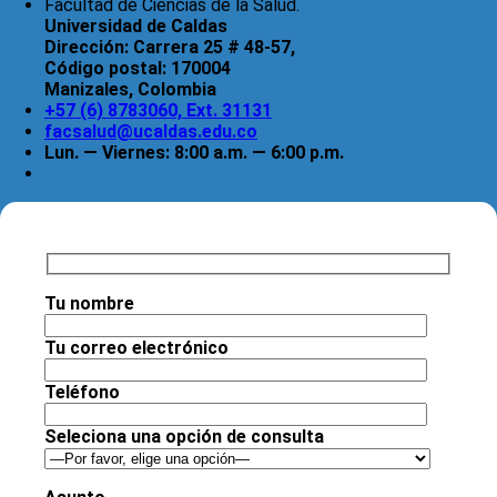
Facultad de Ciencias de la Salud.
Universidad de Caldas
Dirección:
Carrera 25 # 48-57,
Código postal:
170004
Manizales, Colombia
+57 (6) 8783060, Ext. 31131
facsalud@ucaldas.edu.co
Lun. — Viernes: 8:00 a.m. — 6:00 p.m.
Tu nombre
Tu correo electrónico
Teléfono
Seleciona una opción de consulta