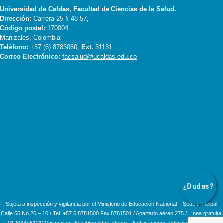
Universidad de Caldas, Facultad de Ciencias de la Salud.
Dirección:
Carrera 25 # 48-57,
Código postal:
170004
Manizales, Colombia
Teléfono:
+57 (6) 8783060,
Ext.
31131
Correo Electrónico:
facsalud@ucaldas.edu.co
¿Dudas?
Sujeta a inspección y vigilancia por el Ministerio de Educación Nacional – Sede Principal
Calle 65 No 26 – 10 / Tel. +57 6 8781500 Fax 8781501 / Apartado aéreo 275 / Línea gratuita:
01-8000-512120 E-mail ucaldas@ucaldas.edu.co – Notificaciones judiciales escribir a: