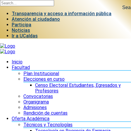
Sea
Transparencia y acceso a información pública
Atención al ciudadano
Participa
Noticias
Ir a UCaldas
Inicio
Facultad
Plan Institucional
Elecciones en curso
Censo Electoral Estudiantes, Egresados y
Profesores
Convocatorias
Organigrama
Admisiones
Rendición de cuentas
Oferta Académica
Técnicos y Tecnologías
Tecnología en Regencia de Farmacia