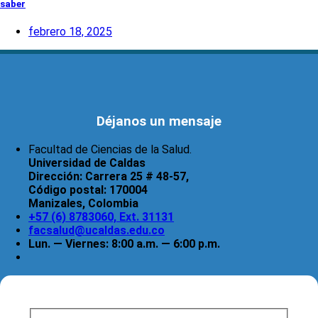
saber
febrero 18, 2025
Déjanos un mensaje
Facultad de Ciencias de la Salud.
Universidad de Caldas
Dirección:
Carrera 25 # 48-57,
Código postal:
170004
Manizales, Colombia
+57 (6) 8783060, Ext. 31131
facsalud@ucaldas.edu.co
Lun. — Viernes: 8:00 a.m. — 6:00 p.m.