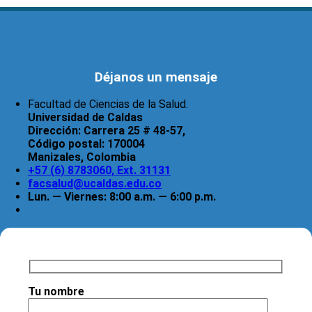
Déjanos un mensaje
Facultad de Ciencias de la Salud.
Universidad de Caldas
Dirección:
Carrera 25 # 48-57,
Código postal:
170004
Manizales, Colombia
+57 (6) 8783060, Ext. 31131
facsalud@ucaldas.edu.co
Lun. — Viernes: 8:00 a.m. — 6:00 p.m.
Tu nombre