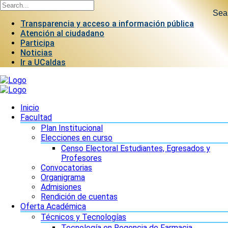
Sea
Transparencia y acceso a información pública
Atención al ciudadano
Participa
Noticias
Ir a UCaldas
Inicio
Facultad
Plan Institucional
Elecciones en curso
Censo Electoral Estudiantes, Egresados y
Profesores
Convocatorias
Organigrama
Admisiones
Rendición de cuentas
Oferta Académica
Técnicos y Tecnologías
Tecnología en Regencia de Farmacia