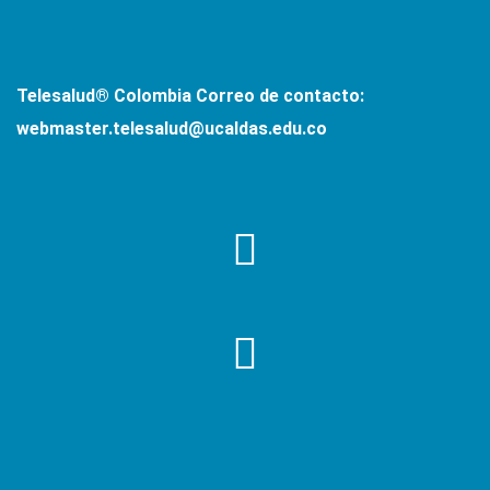
Telesalud® Colombia
Correo de contacto:
webmaster.telesalud@ucaldas.edu.co
SÍGUENOS EN NUESTRAS REDES SOCIALES