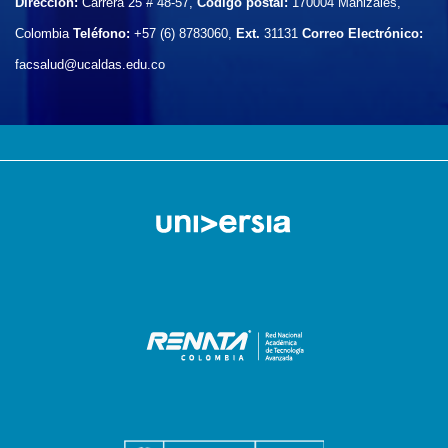
Dirección:
Carrera 25 # 48-57,
Código postal:
170004
Manizales,
Colombia
Teléfono:
+57 (6) 8783060,
Ext.
31131
Correo Electrónico:
facsalud@ucaldas.edu.co