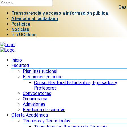
Sea
Transparencia y acceso a información pública
Atención al ciudadano
Participa
Noticias
Ir a UCaldas
Inicio
Facultad
Plan Institucional
Elecciones en curso
Censo Electoral Estudiantes, Egresados y
Profesores
Convocatorias
Organigrama
Admisiones
Rendición de cuentas
Oferta Académica
Técnicos y Tecnologías
Tecnología en Regencia de Farmacia