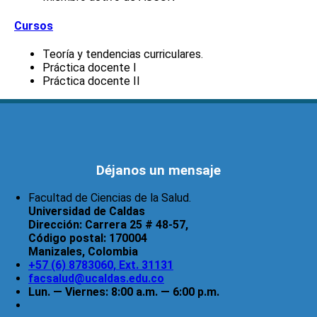
Cursos
Teoría y tendencias curriculares.
Práctica docente I
Práctica docente II
Déjanos un mensaje
Facultad de Ciencias de la Salud.
Universidad de Caldas
Dirección:
Carrera 25 # 48-57,
Código postal:
170004
Manizales, Colombia
+57 (6) 8783060, Ext. 31131
facsalud@ucaldas.edu.co
Lun. — Viernes: 8:00 a.m. — 6:00 p.m.