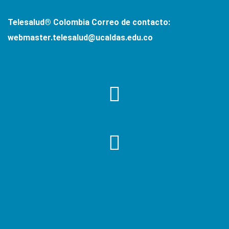
Telesalud® Colombia
Correo de contacto:
webmaster.telesalud@ucaldas.edu.co
SÍGUENOS EN NUESTRAS REDES SOCIALES