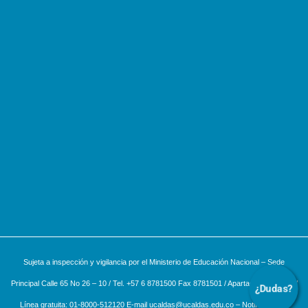
Sujeta a inspección y vigilancia por el Ministerio de Educación Nacional – Sede
Principal Calle 65 No 26 – 10 / Tel. +57 6 8781500 Fax 8781501 / Apartado aéreo 275 /
¿Dudas?
Línea gratuita: 01-8000-512120 E-mail ucaldas@ucaldas.edu.co – Notificaciones