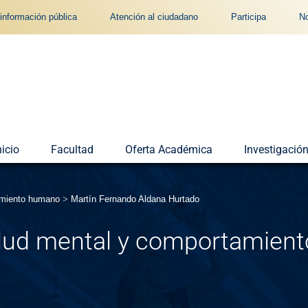
información pública
Atención al ciudadano
Participa
No
nicio
Facultad
Oferta Académica
Investigació
amiento humano
>
Martín Fernando Aldana Hurtado
lud mental y comportamien