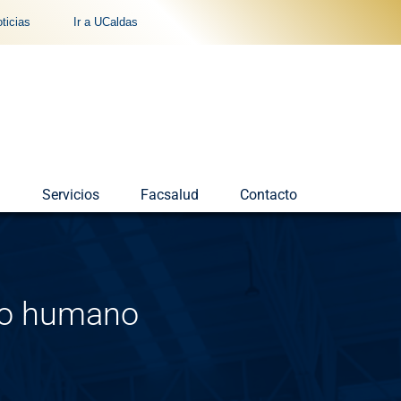
ticias
Ir a UCaldas
n
Servicios
Facsalud
Contacto
to humano