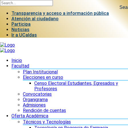
Sea
Transparencia y acceso a información pública
Atención al ciudadano
Participa
Noticias
Ir a UCaldas
Inicio
Facultad
Plan Institucional
Elecciones en curso
Censo Electoral Estudiantes, Egresados y
Profesores
Convocatorias
Organigrama
Admisiones
Rendición de cuentas
Oferta Académica
Técnicos y Tecnologías
Tecnología en Regencia de Farmacia