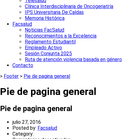
Telesalud
Clínica Interdisciplinaria de Oncogeriatría
IPS Universitaria De Caldas
Memoria Histórica
Facsalud
Noticias FacSalud
Reconocimientos a la Excelencia
Reglamento Estudiantil
Empleado Activo
Sesión Conjunta 2025
Ruta de atención violencia basada en género
Contacto
>
Footer
>
Pie de pagina general
Pie de pagina general
Pie de pagina general
julio 27, 2016
Author
Posted by:
Facsalud
Category: