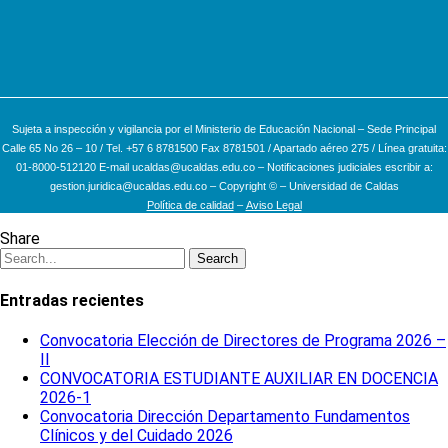
Sujeta a inspección y vigilancia por el Ministerio de Educación Nacional – Sede Principal
Calle 65 No 26 – 10 / Tel. +57 6 8781500 Fax 8781501 / Apartado aéreo 275 / Línea gratuita:
01-8000-512120 E-mail ucaldas@ucaldas.edu.co – Notificaciones judiciales escribir a:
gestion.juridica@ucaldas.edu.co – Copyright © – Universidad de Caldas
Política de calidad
–
Aviso Legal
Share
Search
Entradas recientes
Convocatoria Elección de Directores de Programa 2026 –
II
CONVOCATORIA ESTUDIANTE AUXILIAR EN DOCENCIA
2026-1
Convocatoria Dirección Departamento Fundamentos
Clínicos y del Cuidado 2026