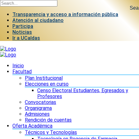
Sea
Transparencia y acceso a información pública
Atención al ciudadano
Participa
Noticias
Ir a UCaldas
Inicio
Facultad
Plan Institucional
Elecciones en curso
Censo Electoral Estudiantes, Egresados y
Profesores
Convocatorias
Organigrama
Admisiones
Rendición de cuentas
Oferta Académica
Técnicos y Tecnologías
Tecnología en Regencia de Farmacia