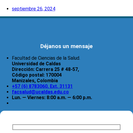
septiembre 26, 2024
Déjanos un mensaje
Facultad de Ciencias de la Salud.
Universidad de Caldas
Dirección:
Carrera 25 # 48-57,
Código postal:
170004
Manizales, Colombia
+57 (6) 8783060, Ext. 31131
facsalud@ucaldas.edu.co
Lun. — Viernes: 8:00 a.m. — 6:00 p.m.